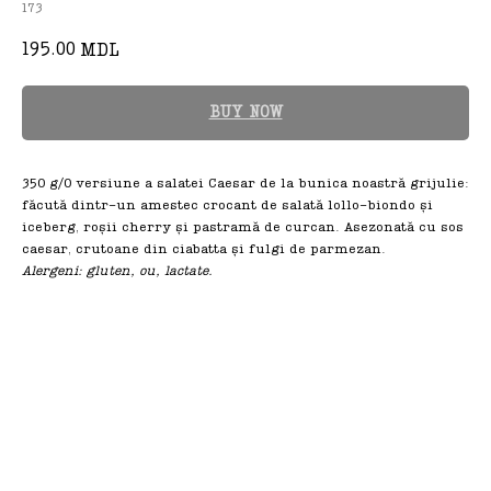
173
195.00
MDL
BUY NOW
350 g/O versiune a salatei Caesar de la bunica noastră grijulie:
făcută dintr-un amestec crocant de salată lollo-biondo și
iceberg, roșii cherry și pastramă de curcan. Asezonată cu sos
caesar, crutoane din ciabatta și fulgi de parmezan.
Alergeni: gluten, ou, lactate.