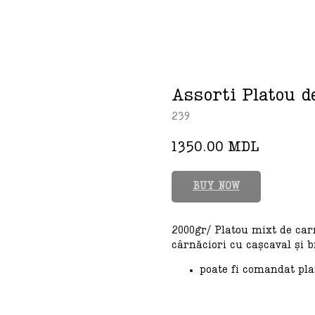
Assorti Platou d
239
1350.00
MDL
BUY NOW
2000gr/ Platou mixt de carn
cârnăciori cu cașcaval și br
poate fi comandat pla