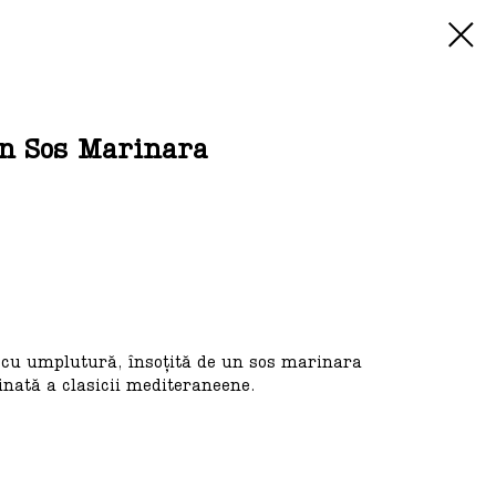
în Sos Marinara
 cu umplutură, însoțită de un sos marinara
inată a clasicii mediteraneene.