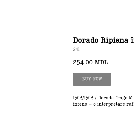
Dorado Ripiena 
241
254.00
MDL
BUY NOW
150g/150g / Dorada fragedă
intens – o interpretare raf