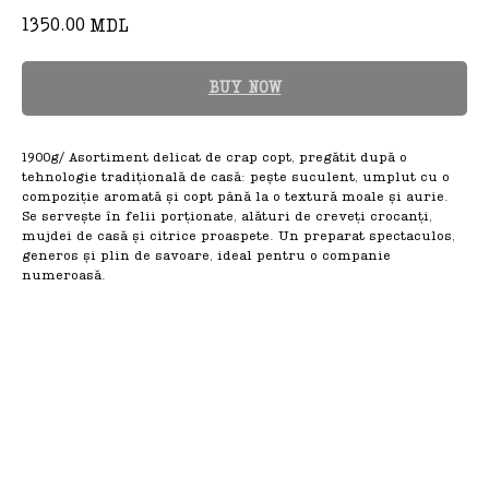
1350.00
MDL
BUY NOW
1900g/ Asortiment delicat de crap copt, pregătit după o
tehnologie tradițională de casă: pește suculent, umplut cu o
compoziție aromată și copt până la o textură moale și aurie.
Se servește în felii porționate, alături de creveți crocanți,
mujdei de casă și citrice proaspete. Un preparat spectaculos,
generos și plin de savoare, ideal pentru o companie
numeroasă.