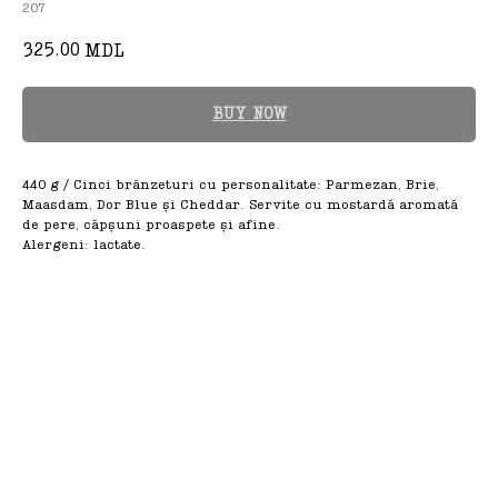
207
325.00
MDL
BUY NOW
440 g / Cinci brânzeturi cu personalitate: Parmezan, Brie,
Maasdam, Dor Blue și Cheddar. Servite cu mostardă aromată
de pere, căpșuni proaspete și afine.
Alergeni: lactate.