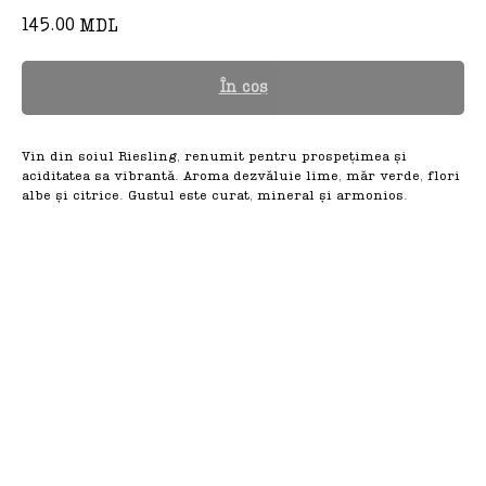
145.00
MDL
În coș
Vin din soiul Riesling, renumit pentru prospețimea și
aciditatea sa vibrantă. Aroma dezvăluie lime, măr verde, flori
albe și citrice. Gustul este curat, mineral și armonios.