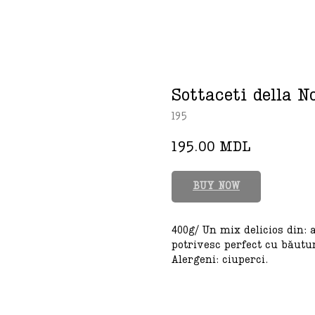
Sottaceti della 
195
195.00
MDL
BUY NOW
400g/ Un mix delicios din: 
potrivesc perfect cu băuturi
Alergeni: ciuperci.