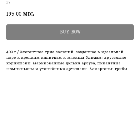
37
195.00
MDL
BUY NOW
400 г / Элегантное трио солений, созданное в идеальной
паре к крепким напиткам и мясным блюдам: хрустящие
корнишоны, маринованные дольки арбуза, пикантные
шампиньоны и утончённые артишоки. Аллергены: грибы.