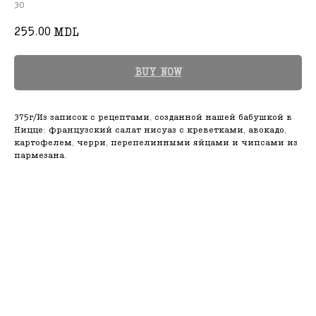
30
255.00
MDL
BUY NOW
375г/Из записок с рецептами, созданной нашей бабушкой в
Ницце: французский салат нисуаз с креветками, авокадо,
картофелем, черри, перепелинными яйцами и чипсами из
пармезана.