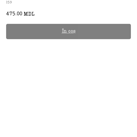
159
475.00
MDL
În coș