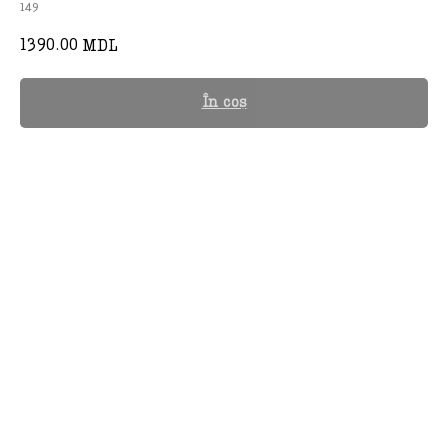
149
1390.00
MDL
În coș