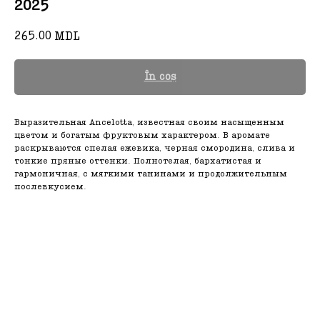
2025
265.00
MDL
În coș
Выразительная Ancelotta, известная своим насыщенным
цветом и богатым фруктовым характером. В аромате
раскрываются спелая ежевика, черная смородина, слива и
тонкие пряные оттенки. Полнотелая, бархатистая и
гармоничная, с мягкими танинами и продолжительным
послевкусием.