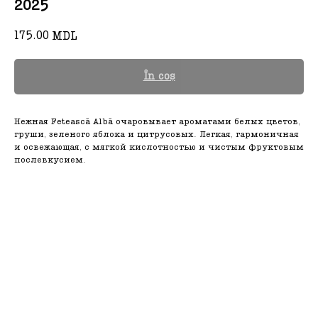
2025
175.00
MDL
În coș
Нежная Fetească Albă очаровывает ароматами белых цветов,
груши, зеленого яблока и цитрусовых. Легкая, гармоничная
и освежающая, с мягкой кислотностью и чистым фруктовым
послевкусием.