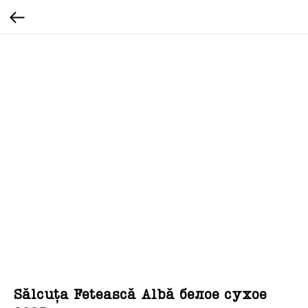
Sălcuța Fetească Albă белое сухое