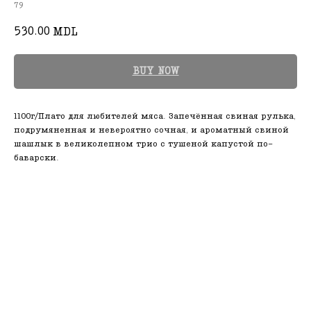
79
530.00
MDL
BUY NOW
1100г/Плато для любителей мяса. Запечённая свиная рулька,
подрумяненная и невероятно сочная, и ароматный свиной
шашлык в великолепном трио с тушеной капустой по-
баварски.