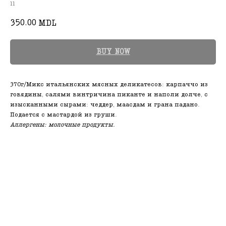
11
350.00
MDL
BUY NOW
370г/Микс итальянских мясных деликатесов: карпаччо из
говядины, салями винтричина пиканте и наполи долче, с
изысканными сырами: чеддер, маасдам и грана падано.
Подается с мастардой из груши.
Аллергены: молочные продукты.